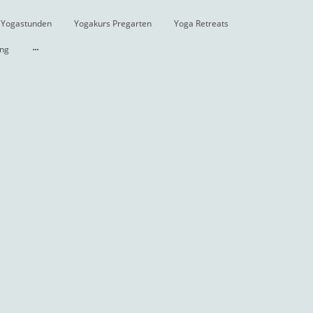
Yogastunden
Yogakurs Pregarten
Yoga Retreats
ung